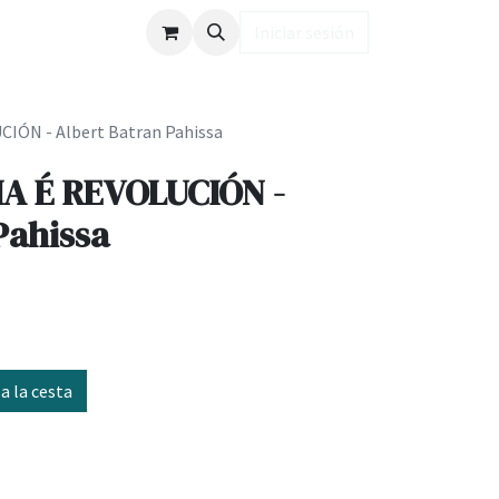
ub LD
Iniciar sesión
ÓN - Albert Batran Pahissa
A É REVOLUCIÓN -
Pahissa
a la cesta