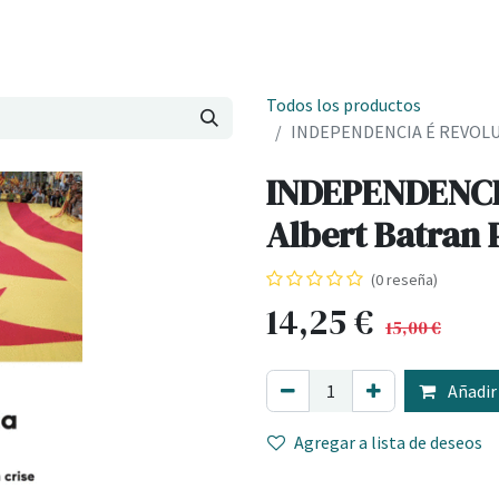
Onde estamos
Formación
Contacto
Castelo de Outes
Cl
Todos los productos
INDEPENDENCIA É REVOLUCI
INDEPENDENCI
Albert Batran 
(0 reseña)
14,25
€
15,00
€
Añadir 
Agregar a lista de deseos