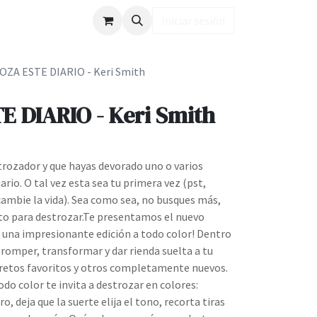
ub LD
Iniciar sesión
ZA ESTE DIARIO - Keri Smith
 DIARIO - Keri Smith
trozador y que hayas devorado uno o varios
rio. O tal vez esta sea tu primera vez (pst,
cambie la vida). Sea como sea, no busques más,
cto para destrozar.Te presentamos el nuevo
n una impresionante edición a todo color! Dentro
 romper, transformar y dar rienda suelta a tu
s retos favoritos y otros completamente nuevos.
odo color te invita a destrozar en colores:
, deja que la suerte elija el tono, recorta tiras