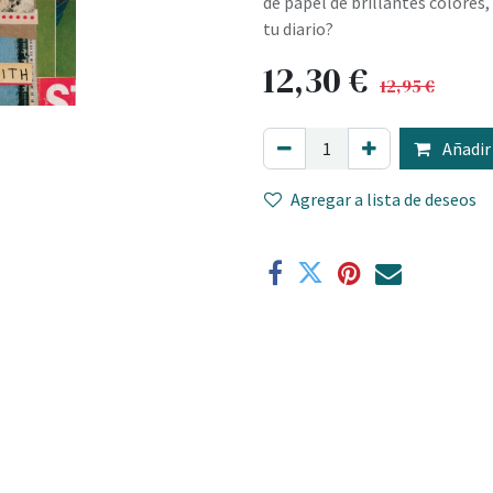
de papel de brillantes colores
tu diario?
12,30
€
12,95
€
Añadir 
Agregar a lista de deseos