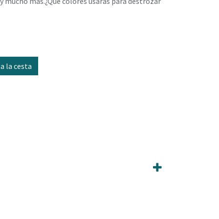
, y mucho más.¿Qué colores usarás para destrozar
a la cesta