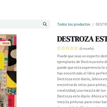
Onde estamos
Formación
Contacto
Castelo de Outes
Cl
Todos los productos
DESTRO
DESTROZA ESTE
(0 reseña)
Puede que seas un experto des
ejemplares de Destroza este dia
puede que esta experiencia te 
has encontrado el libro perfe
Destroza este diario, íahora e
encontrarás retos para pintar,
creatividad; una mezcla de tu
Destroza este diario. Ahora a t
mezcla pinturas para crear barro