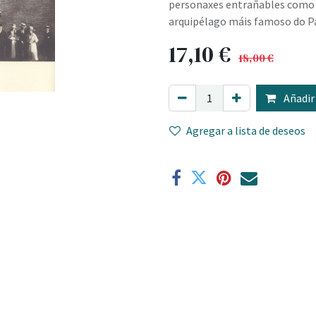
personaxes entrañables como 
arquipélago máis famoso do Par
17,10
€
18,00
€
Añadir 
Agregar a lista de deseos