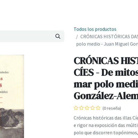
Onde estamos
Formación
Contacto
Castelo de Outes
Cl
Todos los productos
CRÓNICAS HISTÓRICAS DAS I
polo medio - Juan Miguel G
CRÓNICAS HIS
CÍES - De mitos
mar polo medi
González-Alem
(0 reseña)
Crónicas históricas das illas C
e rigor na exposición das múlti
polo que discorren topónimos,