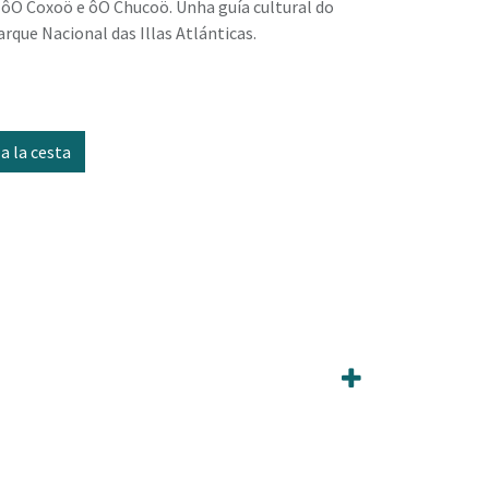
ôO Coxoö e ôO Chucoö. Unha guía cultural do
que Nacional das Illas Atlánticas.
a la cesta