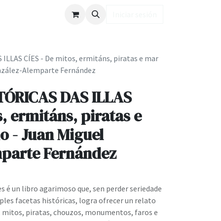
ub LD
Iniciar sesión
LLAS CÍES - De mitos, ermitáns, piratas e mar
onzález-Alemparte Fernández
TÓRICAS DAS ILLAS
, ermitáns, piratas e
o - Juan Miguel
parte Fernández
íes é un libro agarimoso que, sen perder seriedade
ples facetas históricas, logra ofrecer un relato
 mitos, piratas, chouzos, monumentos, faros e