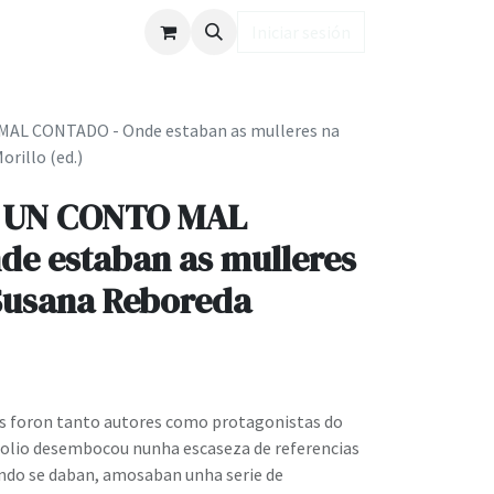
ub LD
Iniciar sesión
 CONTADO - Onde estaban as mulleres na
orillo (ed.)
UN CONTO MAL
e estaban as mulleres
 Susana Reboreda
ns foron tanto autores como protagonistas do
polio desembocou nunha escaseza de referencias
ando se daban, amosaban unha serie de