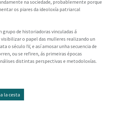
fundamente na sociedade, probablemente porque
ntar os piares da ideoloxía patriarcal
n grupo de historiadoras vinculadas á
visibilizar o papel das mulleres realizando un
ata o século IV, e así amosar unha secuencia de
rren, ou se refiren, ás primeiras épocas
análises distintas perspectivas e metodoloxías.
a la cesta