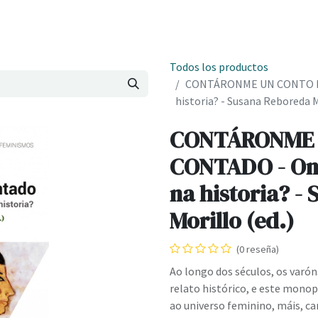
Onde estamos
Formación
Contacto
Castelo de Outes
Cl
Todos los productos
CONTÁRONME UN CONTO MAL
historia? - Susana Reboreda M
CONTÁRONME 
CONTADO - Ond
na historia? -
Morillo (ed.)
(0 reseña)
Ao longo dos séculos, os varó
relato histórico, e este mono
ao universo feminino, máis, c