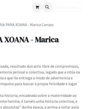
ub LD
Iniciar sesión
IA PARA XOANA - Marica Campo
 XOANA - Marica
esexada, resultado dun acto libre de compromisos,
emoria persoal e colectiva, legado que a sitúa na
lia e que lle entrega a modo de advertencia e
mpulso para buscar a propia felicidade e lugar
esta historia, encadeada sobre a maternidade ao
unha familia, é tamén unha historia colectiva, e
es absolutas” dunha época, e anima a loitar pola