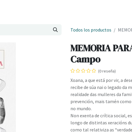
Onde estamos
Formación
Contacto
Castelo de Outes
Cl
Todos los productos
MEMOR
MEMORIA PARA
Campo
(0 reseña)
Xoana, a que está por vir, a d
recibe de súa nai o legado da m
realidade das mulleres da fami
prevención, mais tamén como i
no mundo.
Non exenta de crítica social, 
longo de distintas xeracións d
como tal relativiza as “verdad