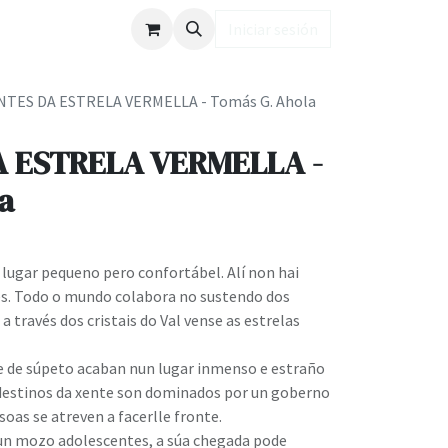
ub LD
Iniciar sesión
NTES DA ESTRELA VERMELLA - Tomás G. Ahola
A ESTRELA VERMELLA -
a
un lugar pequeno pero confortábel. Alí non hai
s. Todo o mundo colabora no sustendo dos
a través dos cristais do Val vense as estrelas
 e de súpeto acaban nun lugar inmenso e estraño
s destinos da xente son dominados por un goberno
oas se atreven a facerlle fronte.
un mozo adolescentes, a súa chegada pode