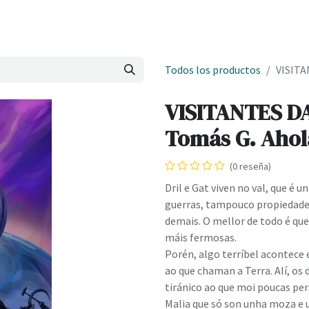
Onde estamos
Formación
Contacto
Castelo de Outes
Cl
Todos los productos
VISITA
VISITANTES D
Tomás G. Ahol
(0 reseña)
Dril e Gat viven no val, que é 
guerras, tampouco propiedade
demais. O mellor de todo é que 
máis fermosas.
Porén, algo terríbel acontece
ao que chaman a Terra. Alí, o
tiránico ao que moi poucas pers
Malia que só son unha moza e 