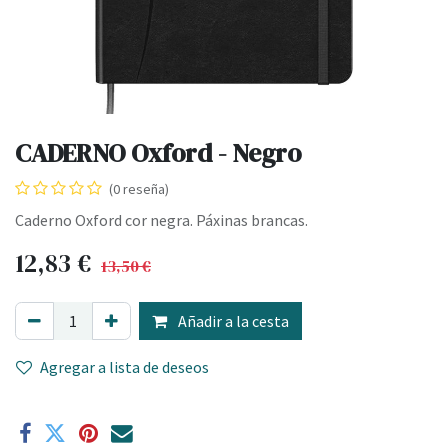
CADERNO Oxford - Negro
(0 reseña)
Caderno Oxford cor negra. Páxinas brancas.
12,83
€
13,50
€
Añadir a la cesta
Agregar a lista de deseos