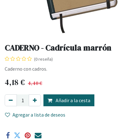
CADERNO - Cadrícula marrón
(0 reseña)
Caderno con cadros.
4,18
€
4,40
€
Añadir a la cesta
Agregar a lista de deseos