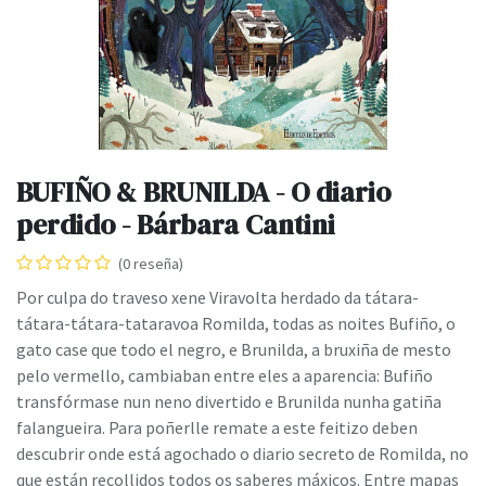
BUFIÑO & BRUNILDA - O diario
perdido - Bárbara Cantini
(0 reseña)
Por culpa do traveso xene Viravolta herdado da tátara-
tátara-tátara-tataravoa Romilda, todas as noites Bufiño, o
gato case que todo el negro, e Brunilda, a bruxiña de mesto
pelo vermello, cambiaban entre eles a aparencia: Bufiño
transfórmase nun neno divertido e Brunilda nunha gatiña
falangueira. Para poñerlle remate a este feitizo deben
descubrir onde está agochado o diario secreto de Romilda, no
que están recollidos todos os saberes máxicos. Entre mapas