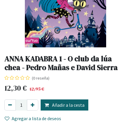
ANNA KADABRA 1 - O club da lúa
chea - Pedro Mañas e David Sierra
(0 reseña)
12,30
€
12,95
€
Añadir a la cesta
Agregar a lista de deseos