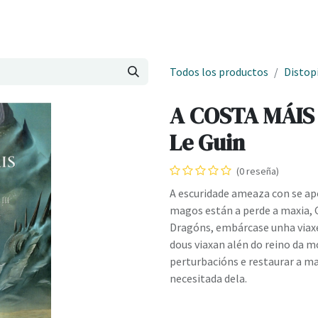
Onde estamos
Formación
Contacto
Castelo de Outes
Cl
Todos los productos
Distop
A COSTA MÁIS 
Le Guin
(0 reseña)
A escuridade ameaza con se ap
magos están a perde a maxia, 
Dragóns, embárcase unha viax
dous viaxan alén do reino da m
perturbacións e restaurar a m
necesitada dela.