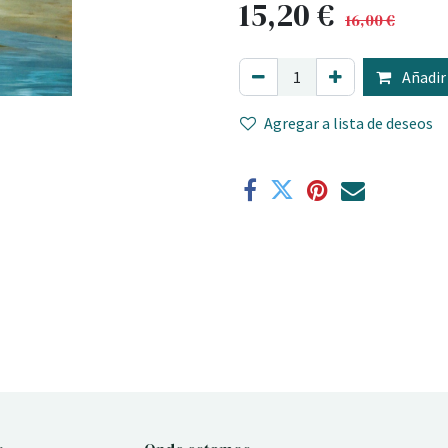
15,20
€
16,00
€
Añadir 
Agregar a lista de deseos