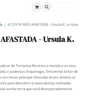
ub LD
Iniciar sesión
ía
A COSTA MÁIS AFASTADA - Ursula K. Le Guin
AFASTADA - Ursula K.
oderar de Terramar.Mentres o mundo e os seus
Ged, o poderoso Arquimago, feiticeiroe Señor de
e cun mozo príncipe chamado Arren. Ambos os
orte para descubrir a causa destas malvadas
axia nunha terra que está desesperadamente