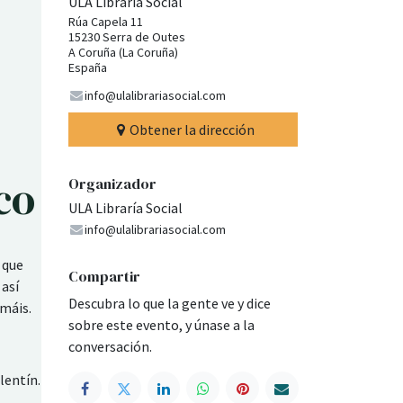
ULA Libraría Social
Rúa Capela 11
15230 Serra de Outes
A Coruña (La Coruña)
España
info@ulalibrariasocial.com
Obtener la dirección
co
Organizador
ULA Libraría Social
info@ulalibrariasocial.com
 que
Compartir
 así
Descubra lo que la gente ve y dice
 máis.
sobre este evento, y únase a la
conversación.
lentín.