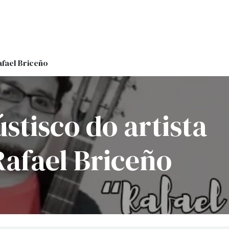
Onde estamos
Formación
Contacto
Castelo de Outes
Cl
afael Briceño
stisco do artista
afael Briceño