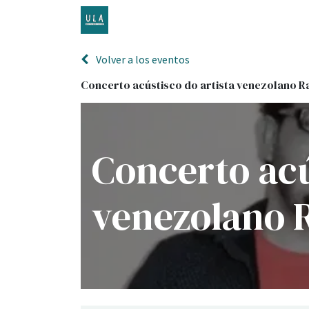
Inicio
TENDA ONLINE
O proxecto
Volver a los eventos
Concerto acústisco do artista venezolano R
Concerto acú
venezolano R