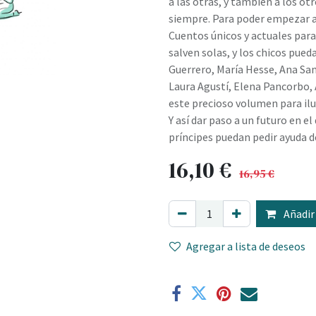
a las otras, y también a los ot
siempre. Para poder empezar a 
Cuentos únicos y actuales para 
salven solas, y los chicos pued
Guerrero, María Hesse, Ana Sant
Laura Agustí, Elena Pancorbo, 
este precioso volumen para ilu
Y así dar paso a un futuro en el
príncipes puedan pedir ayuda d
16,10
€
16,95
€
Añadir 
Agregar a lista de deseos