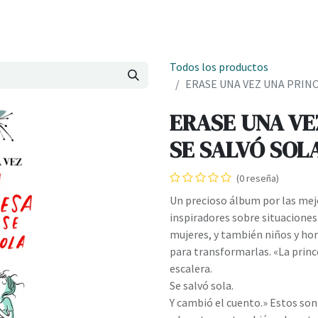
Onde estamos
Formación
Contacto
Castelo de Outes
Cl
Todos los productos
ERASE UNA VEZ UNA PRINC
ERASE UNA VE
SE SALVÓ SOLA
(0 reseña)
Un precioso álbum por las mej
inspiradores sobre situaciones
mujeres, y también niños y h
para transformarlas. «La prince
escalera.
Se salvó sola.
Y cambió el cuento.» Estos son