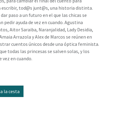
ros, para cambiar el final del cuento para
escribir, tod@s junt@s, una historia distinta.
dar paso a un futuro en el que las chicas se
an pedir ayuda de vez en cuando. Agustina
os, Aitor Saraiba, Naranjalidad, Lady Desidia,
Amaia Arrazola y Alex de Marcos se reúnen en
strar cuentos únicos desde una óptica feminista.
 que todas las princesas se salven solas, y los
e vez en cuando.
a la cesta