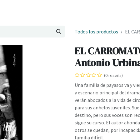
Onde estamos
Formación
Contacto
Castelo de Outes
Cl
Todos los productos
EL CAR
EL CARROMATO
Antonio Urbin
(0 reseña)
Una familia de payasos va y vi
y escenario principal del drama
verán abocados a la vida de ci
para sus anhelos juveniles. Sue
destino, pero sus voces son rec
sigue su curso. El autor ahonda 
otros se quedan, por incapacida
familia difícil.