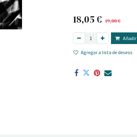
18,05
€
19,00
€
Añadir 
Agregar a lista de deseos